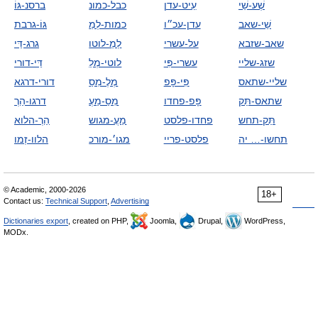
שְׁע-שֵׁי
עֵיט-עדן
כבל-כמונ
ברסנ-גּוֹ
שֵׁי-שאב
עדן-עכ״ו
כמות-לְמֵ
גּוֹ-גרבת
שאב-שזבא
על-עשרי
לְמֵ-לוטו
גרג-דַּי
שזג-שליי
עשרי-פִּי
לוטי-מְלֵ
דַּי-דורי
שליי-שתאס
פִּי-פָּפ
מְלֶ-מִסַ
דורי-דרגא
שתאס-תַּק
פָּפ-פחדו
מִסַ-מַעְ
דרגו-הַרְ
תַּק-תחש
פחדו-פלסט
מַעֲ-מגוש
הַרְ-הלוא
תחשו-… יה
פלסט-פריי
מגו׳-מורכ
הלוו-זְמו
© Academic, 2000-2026
18+
Contact us:
Technical Support
,
Advertising
Dictionaries export
, created on PHP,
Joomla,
Drupal,
WordPress,
MODx.