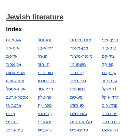
Jewish literature
Index
פריך-צִיפ
מורכ-מכמת
זְמו-זחל
(אגו-אִיס
צִיפ-ציד
מכן-מעפר
זחלא-חֲנַ
אִיס-אַדֶ
ציד-קְפָ
מעפר-משער
חֲנַ-חַיִ
אַדָ-אָכַ
קְפָ-קַדְ
משפו-נִי׳
חַיִ-חוֹר
אָכַ-אהור
קַדְ-קדם
נִי׳-נדיד
חוֹר-חירי
אהיי-אחוה
קדם-קור
נדיי-נמור
חירי-חרחו
אחוה-אכוו
קור-קל I
נמור-סְעֹ
חרחו-טַרְ
אכוז-אסטל
קל I-קרדו
סְעֹ-סַמּ
טַרְ-טלק
אסטל-ארטב
קרדו-רִיב
סַנְ-סודנ
טלרי-יַהֲ
ארטב-בִּי
רִיב-רברב
סודנ-סלח
יַהֲ-יממי
בִּי-בּוּ
רברב-רכונ
סלטא-סתימ
יממי-כִּי
בּוּ-ביני
רכוש-שְׁס
סתימ-עֵיט
כִּי-כביש
ביני-ברסנ